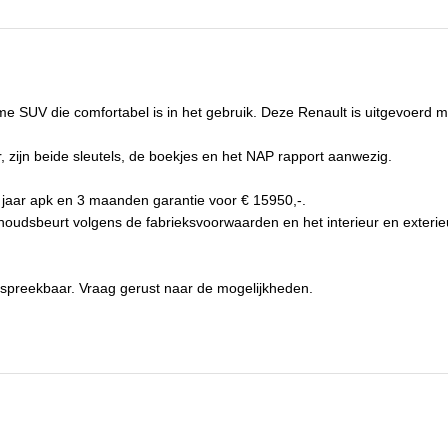
erbruik stad
6,4 l/100km
O₂-emissie
123 g/km
ijtellingspercentage
22%
e SUV die comfortabel is in het gebruik. Deze Renault is uitgevoerd me
leur interieur
Zwart
Onderhoudsboekjes aanwezig
Ja
 zijn beide sleutels, de boekjes en het NAP rapport aanwezig.
1 jaar apk en 3 maanden garantie voor € 15950,-.
oudsbeurt volgens de fabrieksvoorwaarden en het interieur en exterieu
 bespreekbaar. Vraag gerust naar de mogelijkheden.
r
aan de inhoud geen rechten worden ontleend. Controleer daarom de op