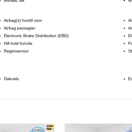
Metallic lak
M
Airbag(s) hoofd voor
Ai
Airbag passagier
A
Electronic Brake Distribution (EBD)
El
Hill hold-functie
P
Regensensor
St
Dakrails
Ex