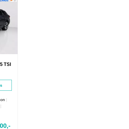
5 TSI
ls
gon
|
|
00,-