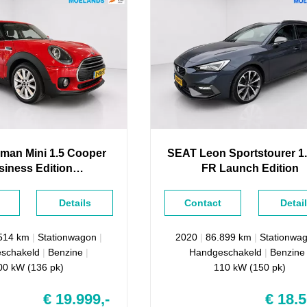
bman
Mini 1.5 Cooper
SEAT
Leon
Sportstourer 1.
siness Edition
FR Launch Edition
gatie/telefoon !
Details
Contact
Detai
.514 km
|
Stationwagon
|
2020
|
86.899 km
|
Stationwa
schakeld
|
Benzine
|
Handgeschakeld
|
Benzine
00 kW (136 pk)
110 kW (150 pk)
€ 19.999,-
€ 18.5