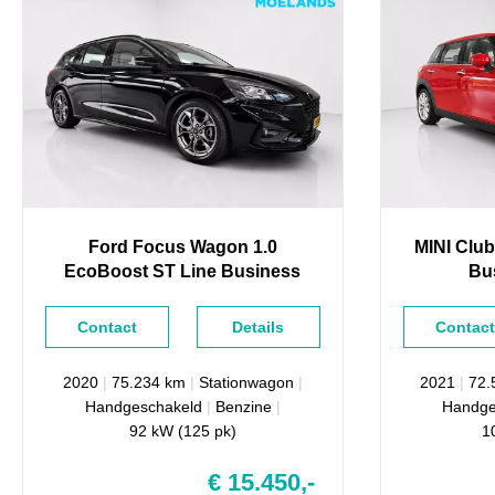
Ford
Focus
Wagon 1.0
MINI
Clu
EcoBoost ST Line Business
Bu
Navi
Contact
Details
Contact
2020
|
75.234 km
|
Stationwagon
|
2021
|
72
Handgeschakeld
|
Benzine
|
Handge
92 kW (125 pk)
1
€ 15.450,-