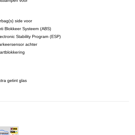
istlampen voor
rbag(s) side voor
nti Blokkeer Systeem (ABS)
ectronic Stability Program (ESP)
arkeersensor achter
artblokkering
tra getint glas