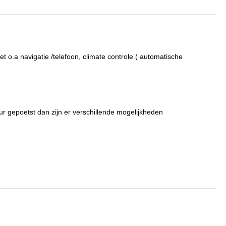
t o.a navigatie /telefoon, climate controle ( automatische
r gepoetst dan zijn er verschillende mogelijkheden
ties die voor u van belang zijn vóór de aankoop, wij helpen