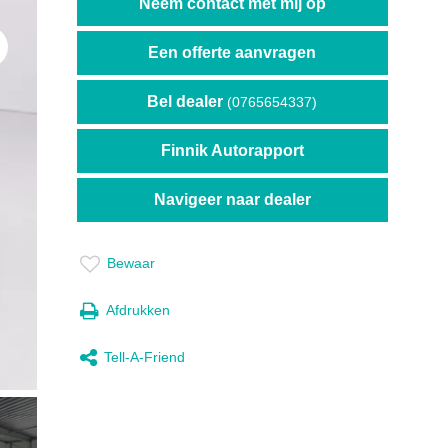
Neem contact met mij op
Een offerte aanvragen
t
Bel dealer
(0765654337)
Finnik Autorapport
Navigeer naar dealer
Bewaar
Afdrukken
Tell-A-Friend