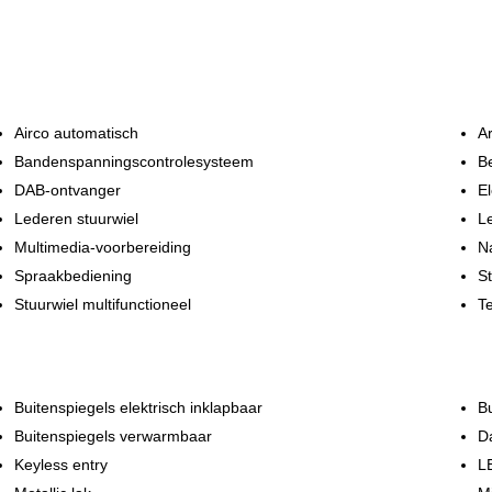
Airco automatisch
A
Bandenspanningscontrolesysteem
Be
DAB-ontvanger
El
Lederen stuurwiel
L
Multimedia-voorbereiding
Na
Spraakbediening
St
Stuurwiel multifunctioneel
Te
Buitenspiegels elektrisch inklapbaar
Bu
Buitenspiegels verwarmbaar
Da
Keyless entry
LE