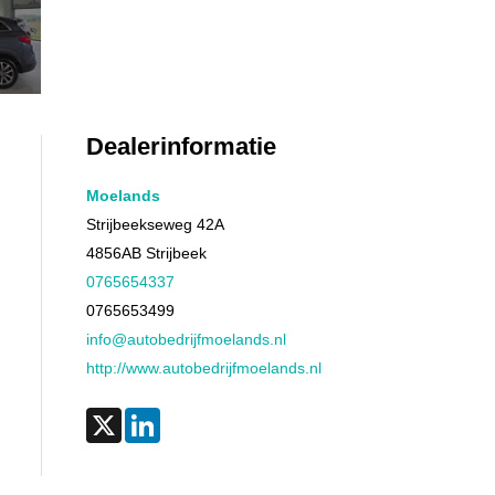
Dealerinformatie
Moelands
Strijbeekseweg 42A
4856AB
Strijbeek
0765654337
0765653499
info@autobedrijfmoelands.nl
http://www.autobedrijfmoelands.nl
X
LinkedIn