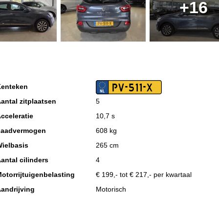
+16
PV-511-X
enteken
antal zitplaatsen
5
cceleratie
10,7 s
Laadvermogen
608 kg
ielbasis
265 cm
antal cilinders
4
otorrijtuigenbelasting
€ 199,- tot € 217,- per kwartaal
andrijving
Motorisch
missieklasse
Euro 6
ax. trekgewicht ongeremd
695 kg