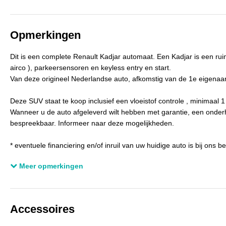
Gecombineerd verbruik
5,5 l/100km
V
Verbruik snelweg
4,9 l/100km
C
Opmerkingen
BTW verrekenbaar
Nee (margeregeling)
B
Dit is een complete Renault Kadjar automaat. Een Kadjar is een ruim
APK
tot 30-09-2026
K
airco ), parkeersensoren en keyless entry en start.
Bekleding
Stof
Van deze origineel Nederlandse auto, afkomstig van de 1e eigenaar,
Aantal sleutels
2
Deze SUV staat te koop inclusief een vloeistof controle , minimaal 
Wanneer u de auto afgeleverd wilt hebben met garantie, een onderh
bespreekbaar. Informeer naar deze mogelijkheden.
* eventuele financiering en/of inruil van uw huidige auto is bij ons
Meer opmerkingen
Wij zijn geopend op maandag t/m vrijdag vanaf 08.00 uur/ 18.00 uu
Donderdag avond zijn wij geopend tot 20.00 uur
Zaterdag zijn wij geopend vanaf 09.00 t/m 15.00 uur.
Accessoires
www.autobedrijfmoelands.nl
Ondanks dat onze advertenties met zorg worden samengesteld, kan 